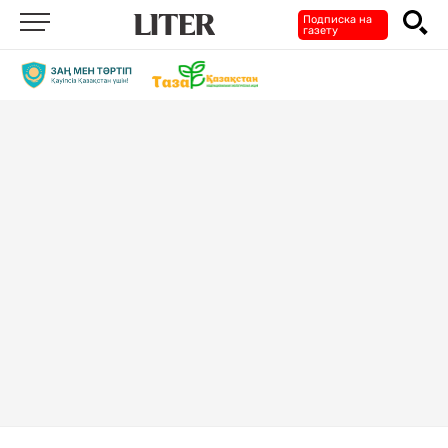
Подписка на
газету