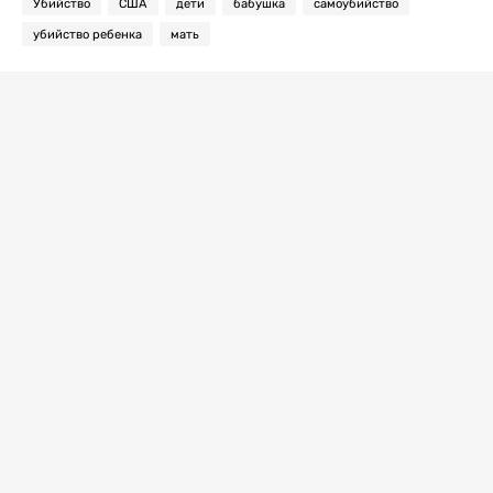
Убийство
США
дети
бабушка
самоубийство
убийство ребенка
мать