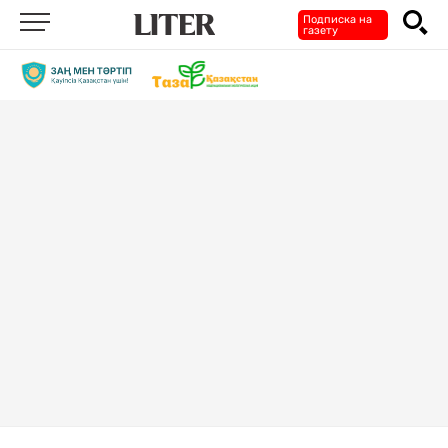
Подписка на
газету