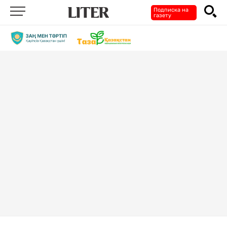
Подписка на
газету