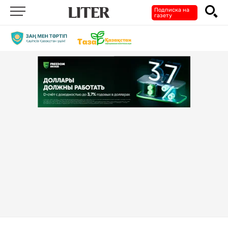
Подписка на
газету