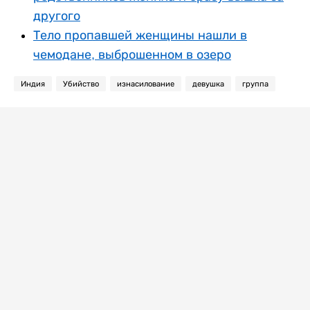
другого
Тело пропавшей женщины нашли в
чемодане, выброшенном в озеро
Индия
Убийство
изнасилование
девушка
группа