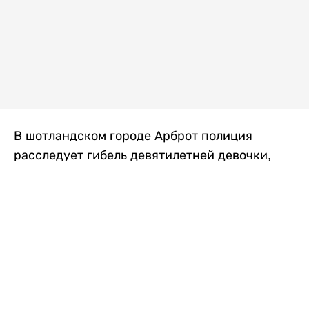
В шотландском городе Арброт полиция
расследует гибель девятилетней девочки,
которую нашли с тяжелыми травмами в
промышленной зоне, где семья разбила
палаточный лагерь. По подозрению в
убийстве ребенка задержан ее 35-летний
отец, передает
Liter.kz
со ссылкой на
The Sun
.
По данным полиции, семья из Западного
Йоркшира приехала в Арброт и разбила