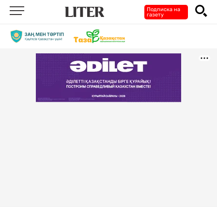
Подписка на
газету