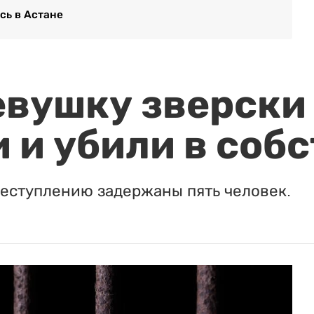
сь в Астане
евушку зверски
 и убили в соб
реступлению задержаны пять человек.