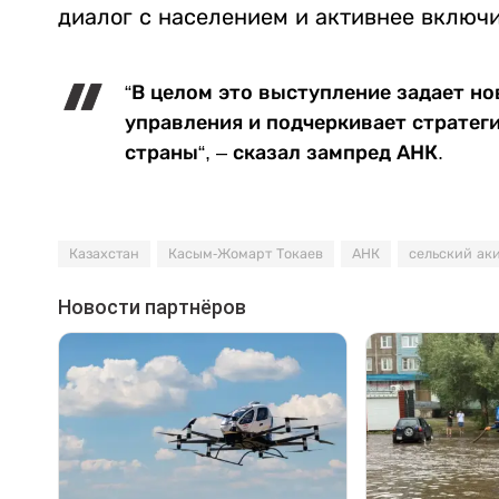
диалог с населением и активнее включ
“В целом это выступление задает н
управления и подчеркивает стратеги
страны“, – сказал зампред АНК.
Казахстан
Касым-Жомарт Токаев
АНК
сельский ак