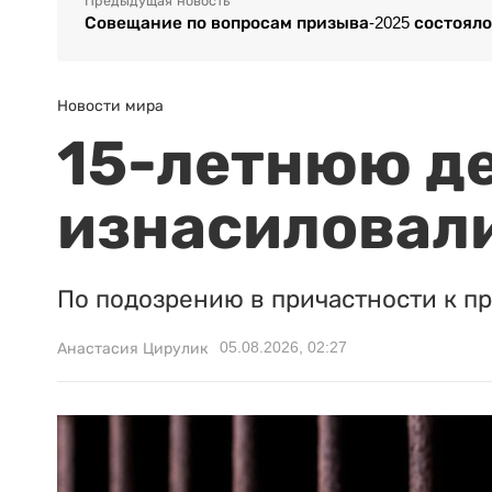
Предыдущая новость
Совещание по вопросам призыва-2025 состояло
Новости мира
15-летнюю д
изнасиловали
По подозрению в причастности к п
05.08.2026, 02:27
Анастасия Цирулик