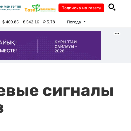
Подписка на газету
Погода
$
469.85
€
542.16
₽
5.78
евые сигналы
в