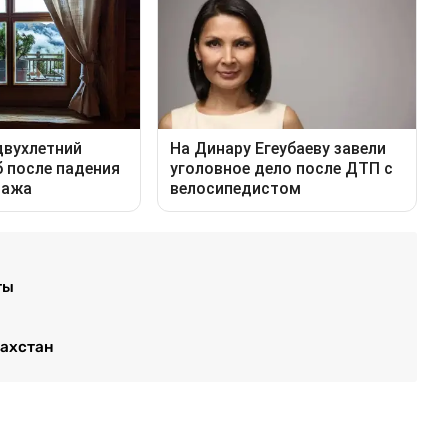
ты
захстан