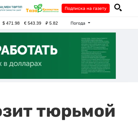
Подписка на газету
Погода
$
471.98
€
543.39
₽
5.82
озит тюрьмой