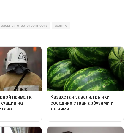
головная ответственность
жених