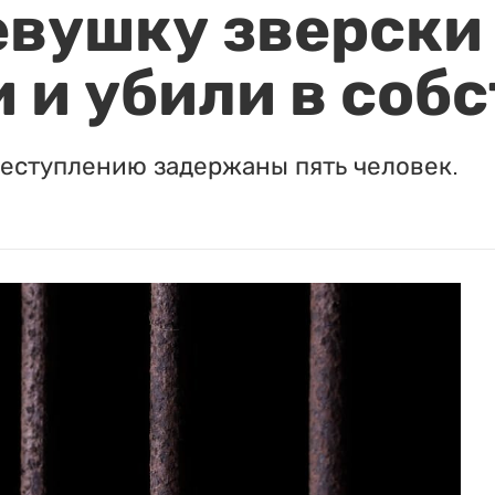
евушку зверски
 и убили в соб
реступлению задержаны пять человек.