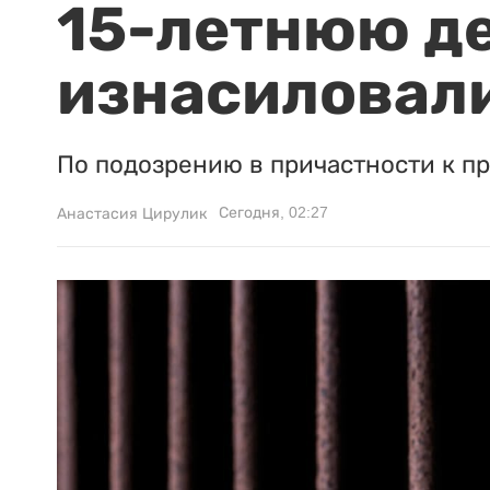
15-летнюю д
изнасиловали
По подозрению в причастности к п
Сегодня, 02:27
Анастасия Цирулик