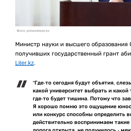
Фото: primeminister.kz
Министр науки и высшего образования 
получивших государственный грант аби
Liter.kz
.
"Где-то сегодня будут объятия, слез
какой университет выбрать и какой 
где-то будет тишина. Потому что за
Я хорошо помню это ощущение юност
или конкурс способны определить в
действительно воспринимаем такие 
дорога открыта, не получилось - ме