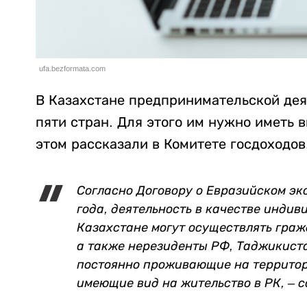
ufa.bezformata.com
В Казахстане предпринимательской дея
пяти стран. Для этого им нужно иметь 
этом рассказали в Комитете госдоходов
Согласно Договору о Евразийском эк
года,
деятельность в качестве индив
Казахстане могут осуществлять
граж
а также
нерезиденты
РФ
,
Таджикиста
постоянно проживающие на территори
имеющие
вид на жительство
в РК, – 