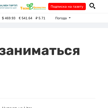
Подписка на газету
Погода
$
469.93
€
541.64
₽
5.71
 заниматься