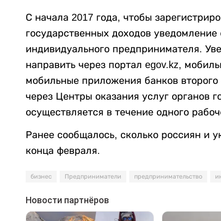
С начала 2017 года, чтобы зарегистрир
государственных доходов уведомление 
индивидуального предпринимателя.
Ув
направить через портал egov.kz, моби
мобильн
ы
е приложени
я
банков второго
через
Ц
ентры оказания услуг органов г
осуществляется в течение одного рабоч
Ранее сообщалось, сколько россиян и 
конца февраля.
бизнес
Предприниматели
предпринимательство
и