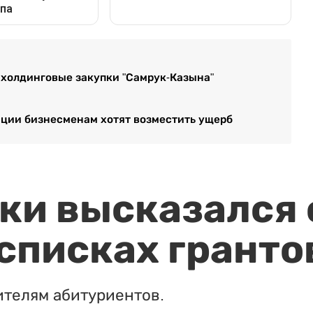
холдинговые закупки "Самрук-Казына"
ации бизнесменам хотят возместить ущерб
и высказался о
 списках гранто
ителям абитуриентов.