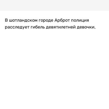
В шотландском городе Арброт полиция
расследует гибель девятилетней девочки,
которую нашли с тяжелыми травмами в
промышленной зоне, где семья разбила
палаточный лагерь. По подозрению в
убийстве ребенка задержан ее 35-летний
отец, передает
Liter.kz
со ссылкой на
The Sun
.
По данным полиции, семья из Западного
Йоркшира приехала в Арброт и разбила
палатку на территории заброшенной
промышленной зоны неподалеку от пляжа.
Вместе с родителями были двое детей.
Местные жители рассказали, что вечером в