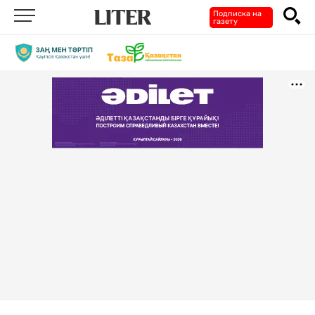
Подписка на
газету