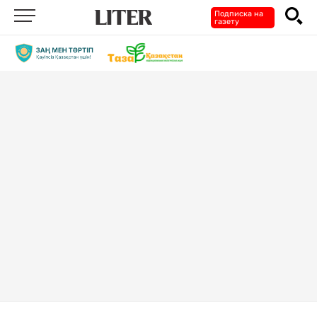
Подписка на
газету