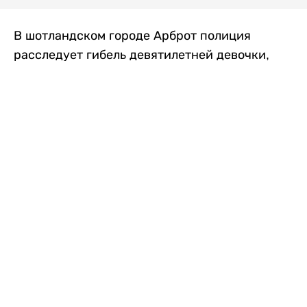
В шотландском городе Арброт полиция
расследует гибель девятилетней девочки,
которую нашли с тяжелыми травмами в
промышленной зоне, где семья разбила
палаточный лагерь. По подозрению в
убийстве ребенка задержан ее 35-летний
отец, передает
Liter.kz
со ссылкой на
The Sun
.
По данным полиции, семья из Западного
Йоркшира приехала в Арброт и разбила
палатку на территории заброшенной
промышленной зоны неподалеку от пляжа.
Вместе с родителями были двое детей.
Местные жители рассказали, что вечером в
воскресенье заметили палатку рядом с