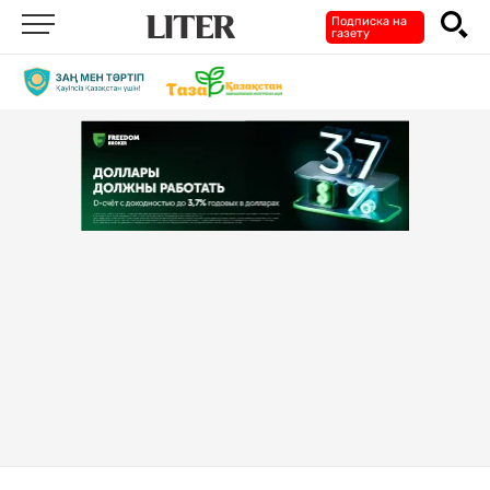
Подписка на
газету