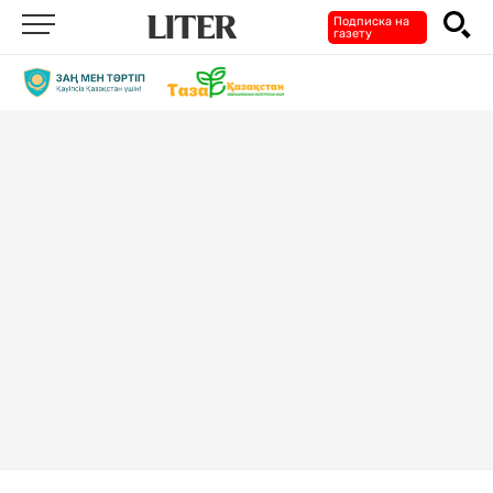
Подписка на
газету