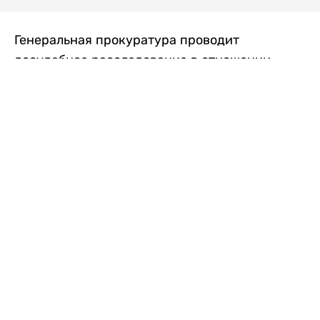
Генеральная прокуратура проводит
досудебное расследование в отношении
преступной группы, длительное время
занимавшейся экономической контрабандой
товаров из Китая в Казахстан, передает
Liter.kz
со ссылкой на Генпрокуратуру РК.
"Следствием установлено, что из 37
компаний, только по двум
аффилированным предприятиям
"Metlink" и "Urban Green" участниками
ОПГ причинен ущерб государству
свыше 2,7 млрд тенге", - говорится в
сообщении.