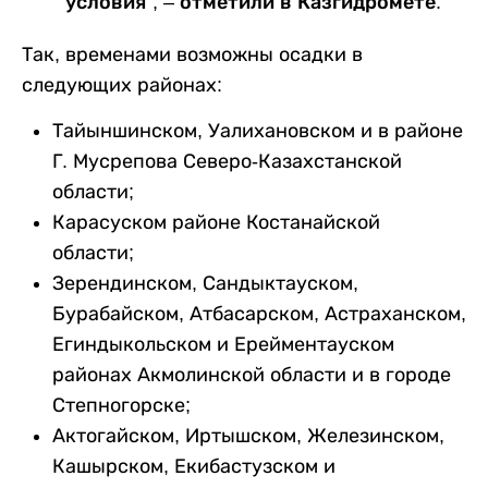
условия”, – отметили в Казгидромете.
Так, временами возможны осадки в
следующих районах:
Тайыншинском, Уалихановском и в районе
Г. Мусрепова Северо-Казахстанской
области;
Карасуском районе Костанайской
области;
Зерендинском, Сандыктауском,
Бурабайском, Атбасарском, Астраханском,
Егиндыкольском и Ерейментауском
районах Акмолинской области и в городе
Степногорске;
Актогайском, Иртышском, Железинском,
Кашырском, Екибастузском и