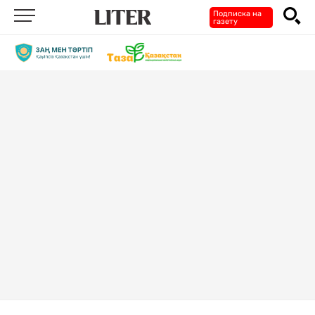
Подписка на
газету