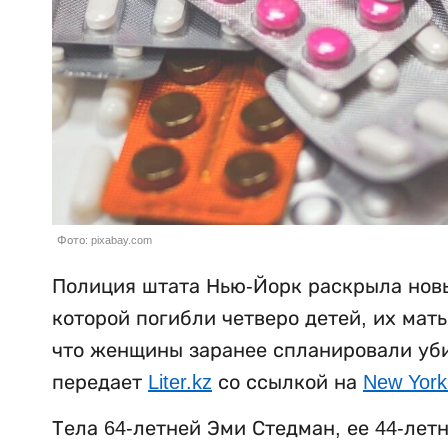
Фото: pixabay.com
Полиция штата Нью-Йорк раскрыла новы
которой погибли четверо детей, их мат
что женщины заранее спланировали убий
передает
Liter.kz
со ссылкой на
New York
Тела 64-летней Эми Стедман, ее 44-лет