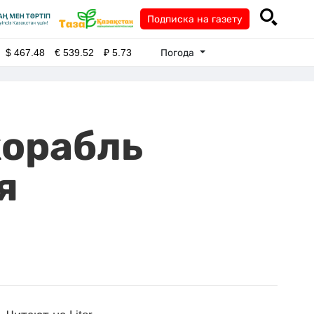
Подписка на газету
Погода
$
467.48
€
539.52
₽
5.73
корабль
я