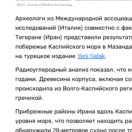
Фото: Journal of Maritime Archaeology
Археологи из Международной ассоциац
исследований (Италия) совместно с фа
Тегеране (Иран) представили результа
побережье Каспийского моря в Мазанда
на турецкое издание
Yeni Şafak
.
Радиоуглеродный анализ показал, что к
годами. Древесина корпуса, включая со
происходила из Волго-Каспийского рег
гречихой.
Прибрежные районы Ирана вдоль Каспи
уровня моря, что позволяет находить р
обнаружили 28-метровое судно после то