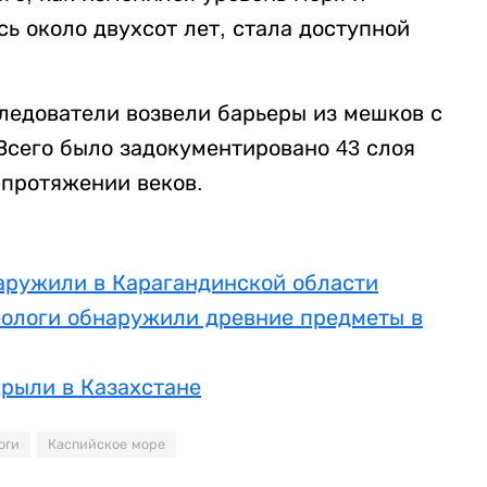
сь около двухсот лет, стала доступной
ледователи возвели барьеры из мешков с
 Всего было задокументировано 43 слоя
 протяжении веков.
наружили в Карагандинской области
еологи обнаружили древние предметы в
крыли в Казахстане
оги
Каспийское море