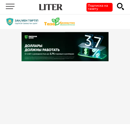
Подписка на
газету