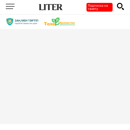
Подписка на
газету