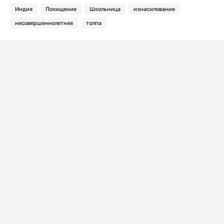
Индия
Похищение
Школьница
изнасилование
несовершеннолетняя
толпа