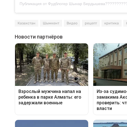
Казахстан
Шымкент
Видео
рецепт
критика