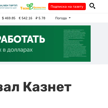
Подписка на газету
Погода
$
469.85
€
542.16
₽
5.78
ал Казнет