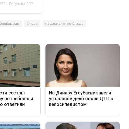
Публикация от Фудблогер Шынар Бердышева????????‍????✨Рецепты ???? (@shynar_berdysheva)
бешбармак
блюда
национальные блюда