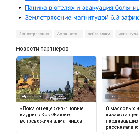
Паника в отелях и эвакуация больни
Землетрясение магнитудой 6,3 зафик
Землетрясение
Афганистан
сейсмологи
магнитуда