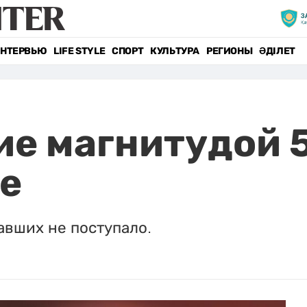
НТЕРВЬЮ
LIFE STYLE
СПОРТ
КУЛЬТУРА
РЕГИОНЫ
ӘДІЛЕТ
е магнитудой 
е
авших не поступало.