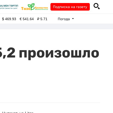
Подписка на газету
Погода
$
469.93
€
541.64
₽
5.71
5,2 произошло