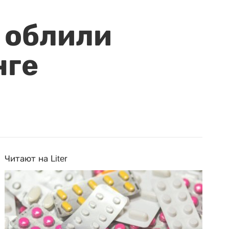
 облили
нге
Читают на Liter