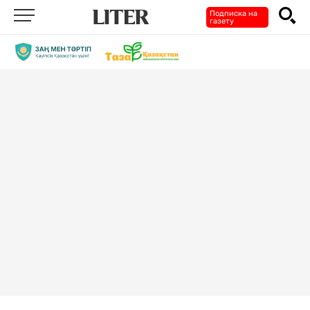
Подписка на
газету