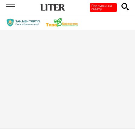
Подписка на
газету