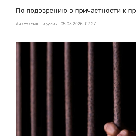
По подозрению в причастности к п
05.08.2026, 02:27
Анастасия Цирулик