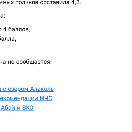
ных толчков составила 4,3.
а:
о 4 баллов,
балла,
на не сообщается.
 с озером Алаколь
 рекомендации МЧС
 Абай и ВКО