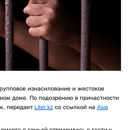
рупповое изнасилование и жестокое
нном доме. По подозрению в причастности
к, передает
Liter.kz
со ссылкой на
Asia
вместе с семьей отправилась в гости к