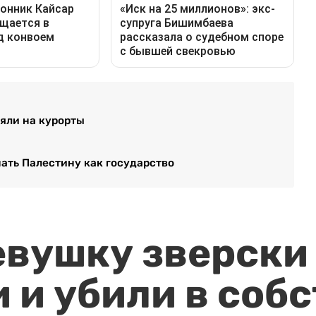
яли на курорты
ать Палестину как государство
евушку зверски
 и убили в соб