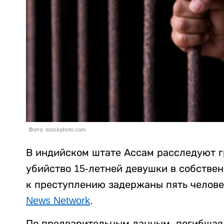
Фото: istockphoto.com
В индийском штате Ассам расследуют г
убийство 15-летней девушки в собстве
к преступлению задержаны пять челове
News Network
.
По предварительным данным, погибшая 