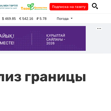
Подписка на газету
Погода
$
469.85
€
542.16
₽
5.78
лиз границы