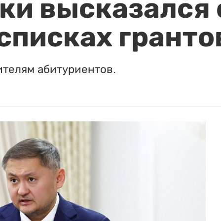
и высказался о
 списках гранто
ителям абитуриентов.