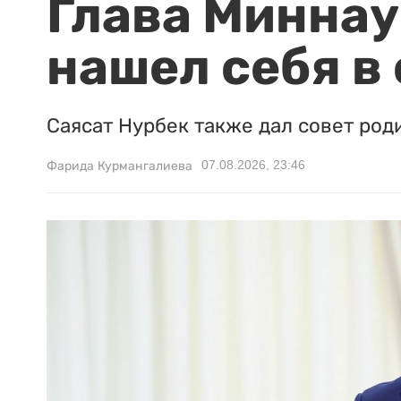
Глава Миннаук
нашел себя в
Саясат Нурбек также дал совет род
07.08.2026, 23:46
Фарида Курмангалиева