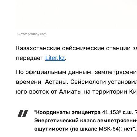
Фото: pixabay.com
Казахстанские сейсмические станции з
передает
Liter.kz
.
По официальным данным, землетрясение
времени Астаны. Сейсмологи установили
юго-восток от Алматы на территории Ки
"Координаты эпицентра 41.153º с.ш. 78
Энергетический класс землетрясения
ощутимости (по шкале MSK-64): нет"