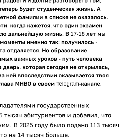
ы радости и долгие разговоры о том,
теперь будет студенческая жизнь. А
ветной фамилии в списке не оказалось.
и, когда кажется, что один экзамен
сю дальнейшую жизнь. В 17-18 лет мы
моменты именно так: получилось -
чта отдаляется. Но образование
амых важных уроков - путь человека
 дверь, которая сегодня не открылась,
за ней впоследствии оказывается твоя
глава МНВО в своем Telegram-канале.
обладателями государственных
5 тысяч абитуриентов и добавил, что
ким. В 2025 году было подано 113 тысяч
Это на 14 тысяч больше.