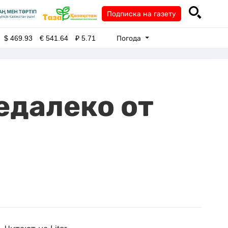
Подписка на газету
Погода
$
469.93
€
541.64
₽
5.71
едалеко от