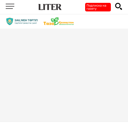
Подписка на
газету