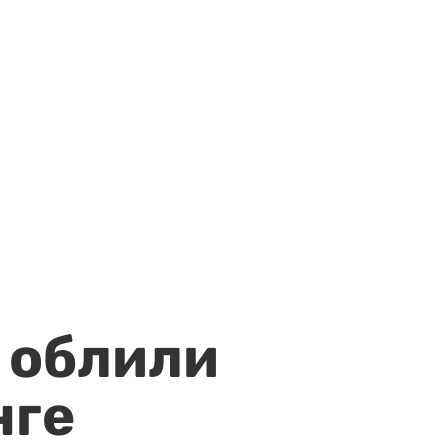
 облили
нге