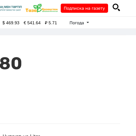
Подписка на газету
Погода
$
469.93
€
541.64
₽
5.71
 80