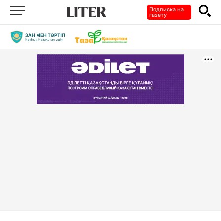
Подписка на
газету