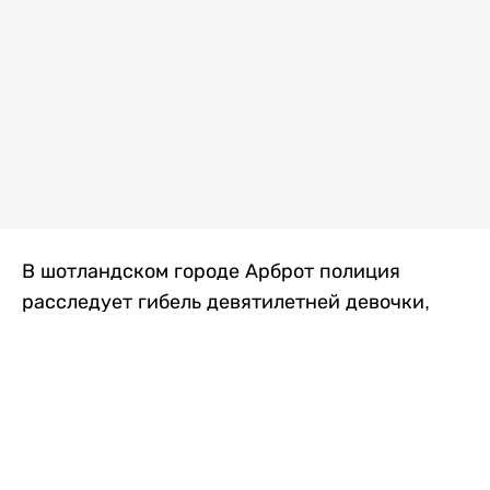
В шотландском городе Арброт полиция
расследует гибель девятилетней девочки,
которую нашли с тяжелыми травмами в
промышленной зоне, где семья разбила
палаточный лагерь. По подозрению в
убийстве ребенка задержан ее 35-летний
отец, передает
Liter.kz
со ссылкой на
The Sun
.