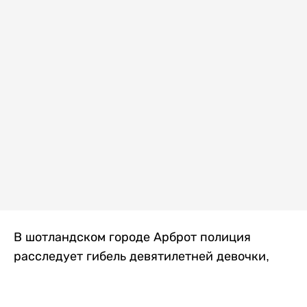
В шотландском городе Арброт полиция
расследует гибель девятилетней девочки,
которую нашли с тяжелыми травмами в
промышленной зоне, где семья разбила