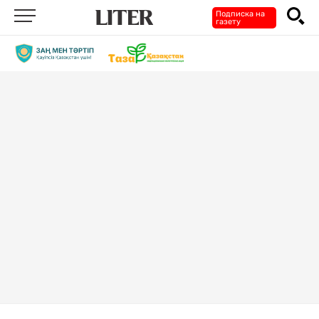
Подписка на
газету