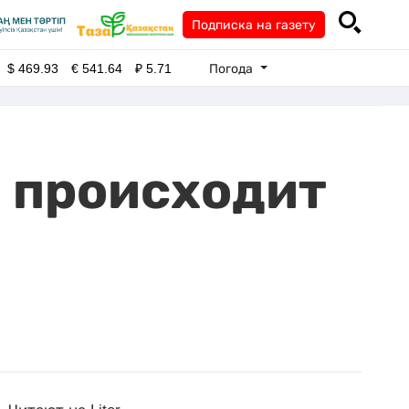
Подписка на газету
Погода
$
469.93
€
541.64
₽
5.71
о происходит