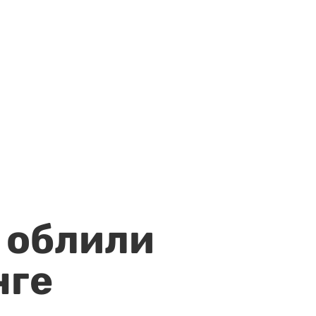
 облили
нге