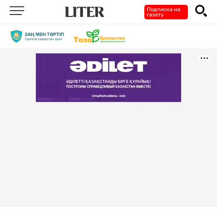
Подписка на
газету