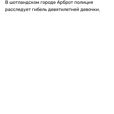
В шотландском городе Арброт полиция
расследует гибель девятилетней девочки,
которую нашли с тяжелыми травмами в
промышленной зоне, где семья разбила
палаточный лагерь. По подозрению в
убийстве ребенка задержан ее 35-летний
отец, передает
Liter.kz
со ссылкой на
The Sun
.
По данным полиции, семья из Западного
Йоркшира приехала в Арброт и разбила
палатку на территории заброшенной
промышленной зоны неподалеку от пляжа.
Вместе с родителями были двое детей.
Местные жители рассказали, что вечером в
воскресенье заметили палатку рядом с
автомобилем Peugeot.