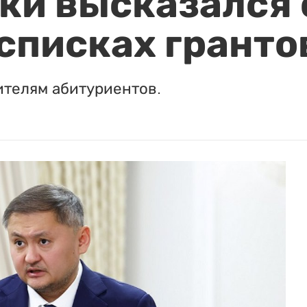
и высказался о
 списках гранто
ителям абитуриентов.