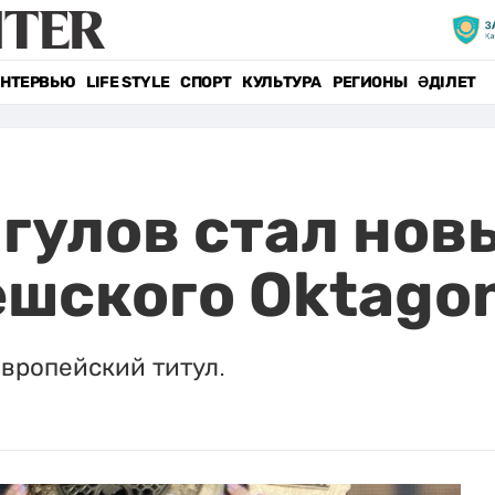
НТЕРВЬЮ
LIFE STYLE
СПОРТ
КУЛЬТУРА
РЕГИОНЫ
ӘДІЛЕТ
гулов стал нов
ешского Oktago
вропейский титул.