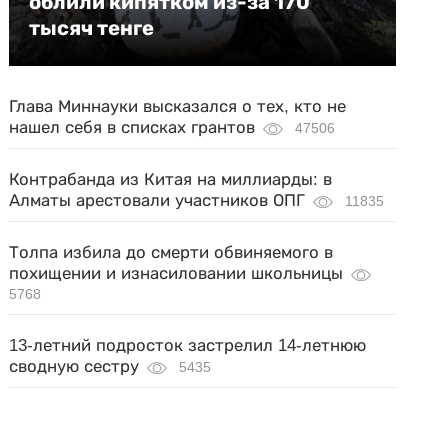
облили кипятком из-за 170
тысяч тенге
Глава Миннауки высказался о тех, кто не
нашел себя в списках грантов
47506
Контрабанда из Китая на миллиарды: в
Алматы арестовали участников ОПГ
11835
Толпа избила до смерти обвиняемого в
похищении и изнасиловании школьницы
5768
13-летний подросток застрелил 14-летнюю
сводную сестру
5435