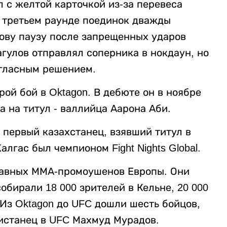
 с желтой карточкой из-за перевеса
В третьем раунде поединок дважды
ову паузу после запрещенных ударов
гулов отправлял соперника в нокдаун, но
ногласным решением.
рой бой в Oktagon. В дебюте он в ноябре
 на титул - валлийца Аарона Аби.
н первый казахстанец, взявший титул в
гас был чемпионом Fight Nights Global.
лавных ММА-промоушенов Европы. Они
обирали 18 000 зрителей в Кельне, 20 000
 Из Oktagon до UFC дошли шесть бойцов,
кистанец в UFC Махмуд Мурадов.