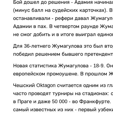
Бой дошел до решения - Адамия начинал
(минус балл на судейских карточках). 
останавливали - рефери давал Жумагул
Адамии в пах. В четвертом раунде Жума
не смог добить и в итоге выиграл еди
Для 36-летнего Жумагулова это был вто
победил решением бывшего претендента
Новая статистика Жумагулова - 18-9. О
европейском промоушене. В прошлом Жал
Чешский Oktagon считается одним из г
часто проводят турниры на стадионах: с
в Праге и даже 50 000 - во Франкфурте.
самый известных из них - первый узбе