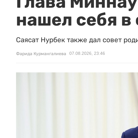
Глава Миннаук
нашел себя в
Саясат Нурбек также дал совет род
07.08.2026, 23:46
Фарида Курмангалиева