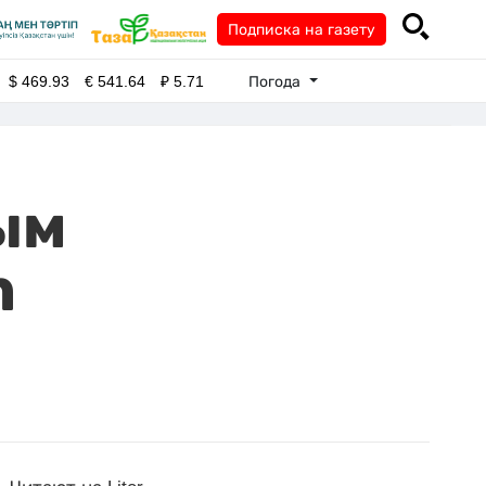
Подписка на газету
Погода
$
469.93
€
541.64
₽
5.71
ым
n