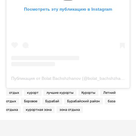
Посмотреть эту публикацию в Instagram
Публикация от Bolat Bachshzhanov (@bolat_bachshzhanov)
отдых
курорт
лучшие курорты
Курорты
Летний
отдых
Боровое
Бурабай
Бурабайский район
база
отдыха
курортная зона
зона отдыха