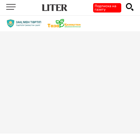
Подписка на
газету