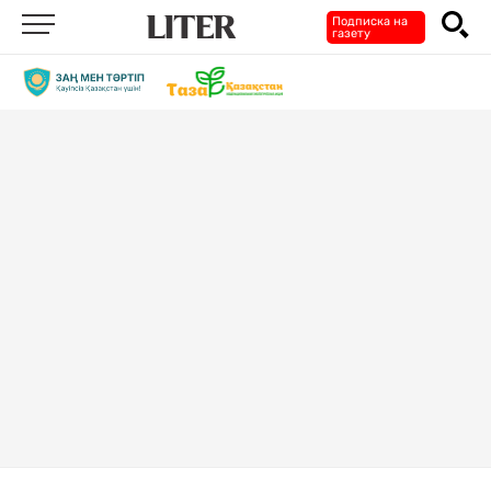
Подписка на
газету