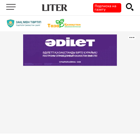
Подписка на
газету