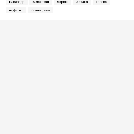
Павлодар
Казахстан
Дороги
Астана
Трасса
Асфальт
Казавтожол