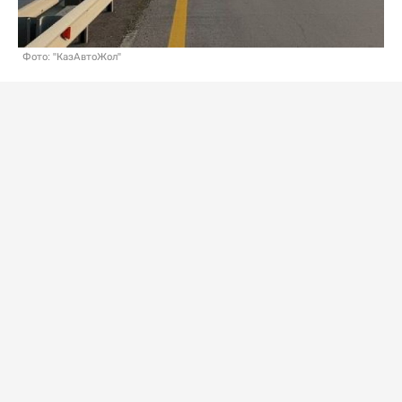
Фото: "КазАвтоЖол"