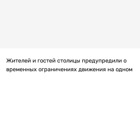
Жителей и гостей столицы предупредили о
временных ограничениях движения на одном
из самых загруженных проспектов города.
Причиной станут дорожные работы, которые
продлятся два дня, передает
Liter.kz
.
По информации городских служб, с 7 по 8
августа на проспекте Кабанбай батыра
пройдет ремонт дорожного покрытия. В связи
с этим движение будет частично ограничено