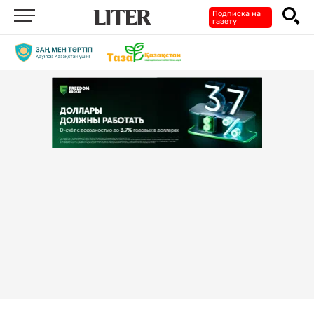
Подписка на
газету