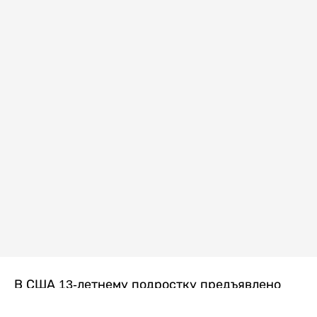
В США 13-летнему подростку предъявлено
обвинение в убийстве второй степени после