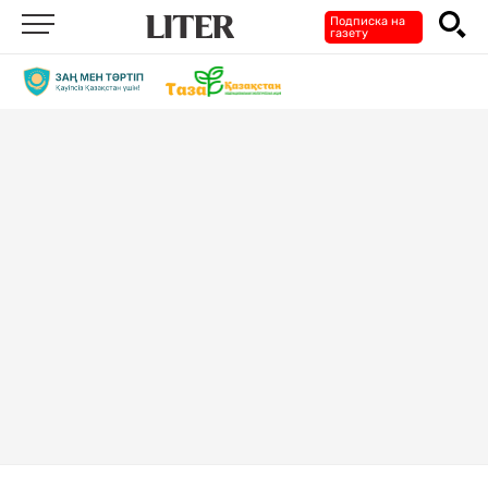
Подписка на
газету