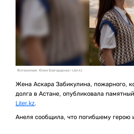
Фотоколлаж: Юлия Благодарная / Liter.kz
Жена Аскара Забикулина, пожарного, к
долга в Астане, опубликовала памятный
Liter.kz
.
Анеля сообщила, что погибшему герою и