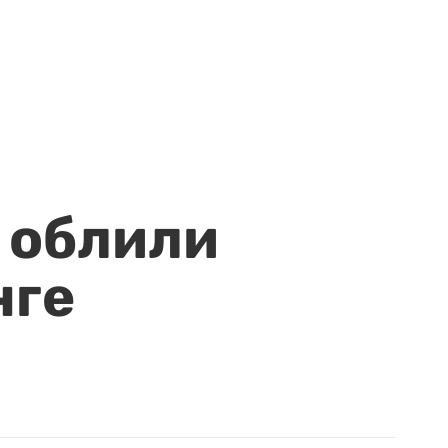
 облили
нге