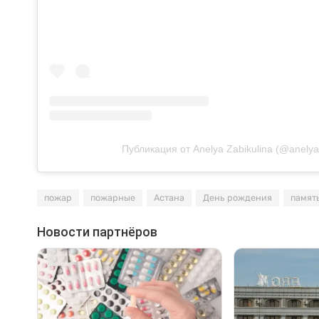
Публикация от Anelya Zabikulina (@anelya
пожар
пожарные
Астана
День рождения
памят