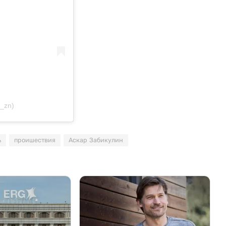
_zn)
ь
проишествия
Аскар Забикулин