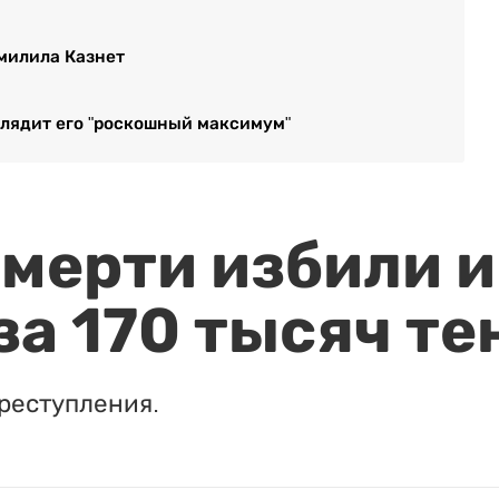
умилила Казнет
глядит его "роскошный максимум"
мерти избили и
за 170 тысяч те
реступления.