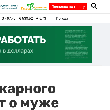
Подписка на газету
Погода
$
467.48
€
539.52
₽
5.73
ожарного
т о муже