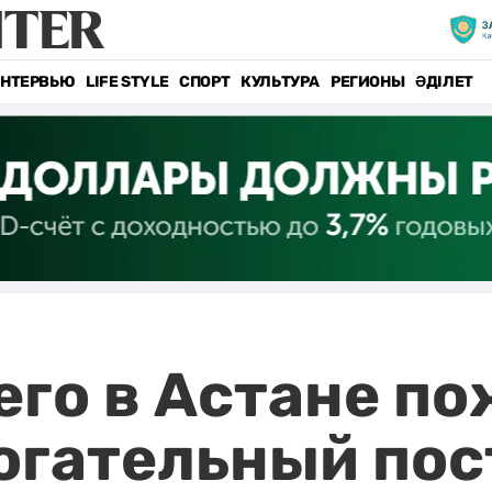
НТЕРВЬЮ
LIFE STYLE
СПОРТ
КУЛЬТУРА
РЕГИОНЫ
ӘДІЛЕТ
го в Астане п
гательный пос