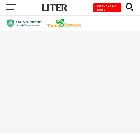
Подписка на
газету