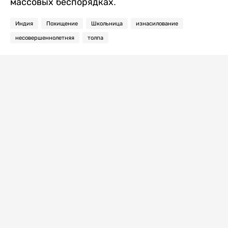
массовых беспорядках.
Индия
Похищение
Школьница
изнасилование
несовершеннолетняя
толпа