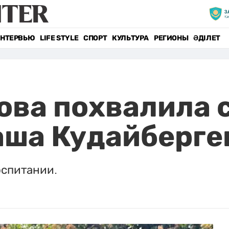
НТЕРВЬЮ
LIFE STYLE
СПОРТ
КУЛЬТУРА
РЕГИОНЫ
ӘДІЛЕТ
ва похвалила 
аша Кудайберге
оспитании.