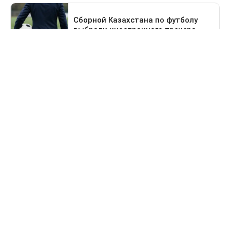
Предыдущая новость
Поездка в Тараз станет дольше: водителей
перенаправят на старый перевал
Свидетельство о постановке на учет периодического печатного
издания №16475-СИ от 24.04.2017 г. Выдано Комитетом
государственного контроля в области связи, информатизации
и средств массовой информации Министерства информации и
коммуникации Республики Казахстан.
Информационная продукция данного сетевого ресурса
предназначена для лиц, достигших 18 лет и старше.
© 2026 Liter.kz. Все права защищены.