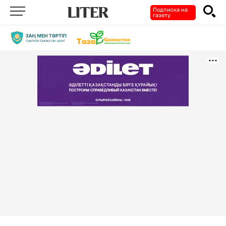
Подписка на
газету