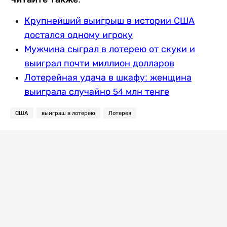
Крупнейший выигрыш в истории США
достался одному игроку
Мужчина сыграл в лотерею от скуки и
выиграл почти миллион долларов
Лотерейная удача в шкафу: женщина
выиграла случайно 54 млн тенге
США
выиграш в лотерею
Лотерея