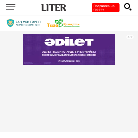
Подписка на
газету