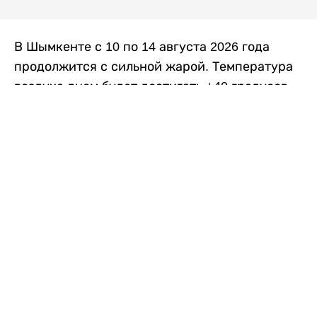
В Шымкенте с 10 по 14 августа 2026 года
продолжится с сильной жарой. Температура
воздуха днем будет достигать +40 градусов,
осадков не ожидается, передает
Liter.kz
со
ссылкой на
данные
Казгидромета.
Согласно информации синоптиков, будущая
рабочая неделя в городе сохранится
переменная облачность. К концу недели жара
немного ослабеет.
Понедельник, 10 августа:
ночью +23…+25
градусов, днем +38…+40. Без осадков.
Северо-восточный ветер – 8–13 метров в
секунду.