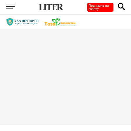
Подписка на
газету