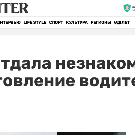
НТЕРВЬЮ
LIFE STYLE
СПОРТ
КУЛЬТУРА
РЕГИОНЫ
ӘДІЛЕТ
тдала незнако
отовление водит