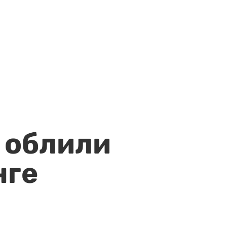
 облили
нге