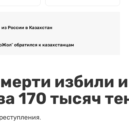
и из России в Казахстан
тоЖол" обратился к казахстанцам
мерти избили и
за 170 тысяч те
реступления.