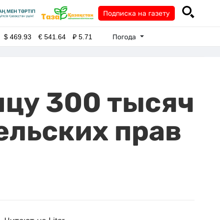
Подписка на газету
Погода
$
469.93
€
541.64
₽
5.71
мцу 300 тысяч
ельских прав