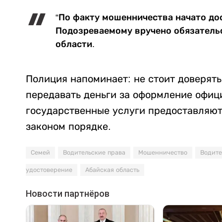
“По факту мошенничества начато до
Подозреваемому вручено обязательс
области.
Полиция напоминает: не стоит доверят
передавать деньги за оформление офиц
государственные услуги предоставляют
законом порядке.
Семей
Водительские права
Мошенничество
Водит
удостоверение
Абайская область