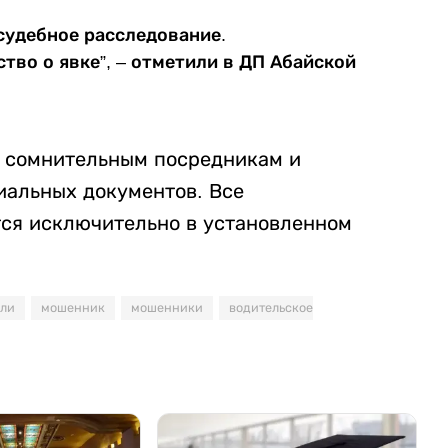
судебное расследование.
тво о явке”, – отметили в ДП Абайской
ь сомнительным посредникам и
иальных документов. Все
ся исключительно в установленном
ели
мошенник
мошенники
водительское