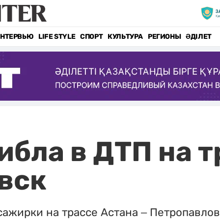
НТЕРВЬЮ
LIFE STYLE
СПОРТ
КУЛЬТУРА
РЕГИОНЫ
ӘДІЛЕТ
бла в ДТП на т
вск
сажирки на трассе Астана – Петропавлов