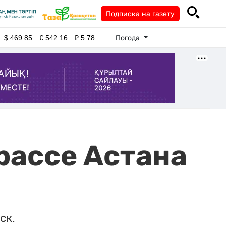
Подписка на газету
Погода
$
469.85
€
542.16
₽
5.78
рассе Астана
ск.