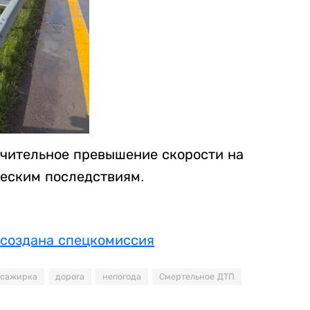
ачительное превышение скорости на
ческим последствиям.
 создана спецкомиссия
ссажирка
дорога
непогода
Смертельное ДТП