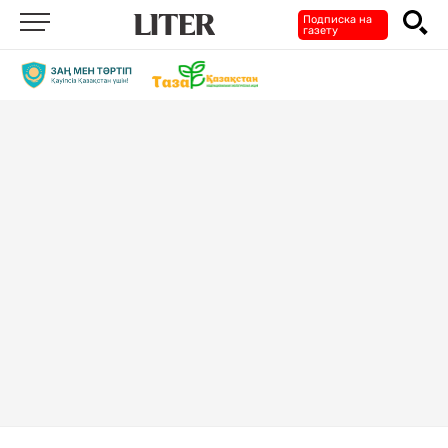
Подписка на
газету