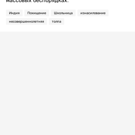
массовых беспорядках.
Индия
Похищение
Школьница
изнасилование
несовершеннолетняя
толпа