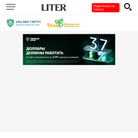
Подписка на
газету