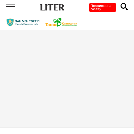
Подписка на
газету