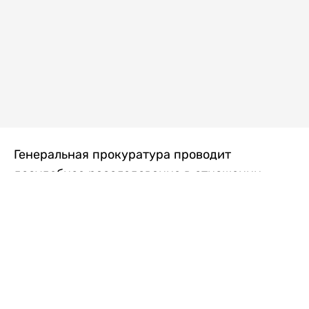
Генеральная прокуратура проводит
досудебное расследование в отношении
преступной группы, длительное время
занимавшейся экономической контрабандой
товаров из Китая в Казахстан, передает
Liter.kz
со ссылкой на Генпрокуратуру РК.
"Следствием установлено, что из 37
компаний, только по двум