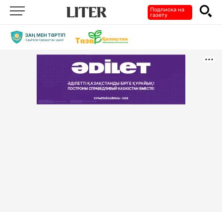
Подписка на
газету