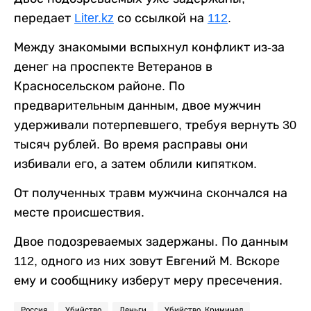
передает
Liter.kz
со ссылкой на
112
.
Между знакомыми вспыхнул конфликт из-за
денег на проспекте Ветеранов в
Красносельском районе. По
предварительным данным, двое мужчин
удерживали потерпевшего, требуя вернуть 30
тысяч рублей. Во время расправы они
избивали его, а затем облили кипятком.
От полученных травм мужчина скончался на
месте происшествия.
Двое подозреваемых задержаны. По данным
112, одного из них зовут Евгений М. Вскоре
ему и сообщнику изберут меру пресечения.
Россия
Убийство
Деньги
Убийство. Криминал