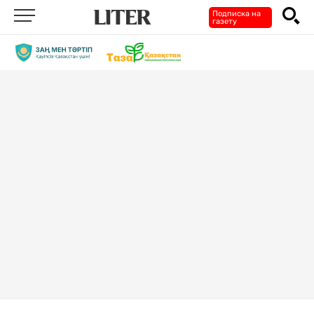
Подписка на
газету