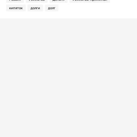
кипяток
долги
долг