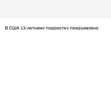
В США 13-летнему подростку предъявлено
обвинение в убийстве второй степени после
гибели его 14-летней сводной сестры. По
версии следствия, трагедия произошла
вскоре после ссоры между детьми, передает
Liter.kz
со ссылкой на
kmph.com
.
Как сообщили в полиции, девочка получила
огнестрельное ранение в голову. Она
скончалась от полученных травм.
Во время происшествия в доме находились
несколько человек, в том числе пятилетний