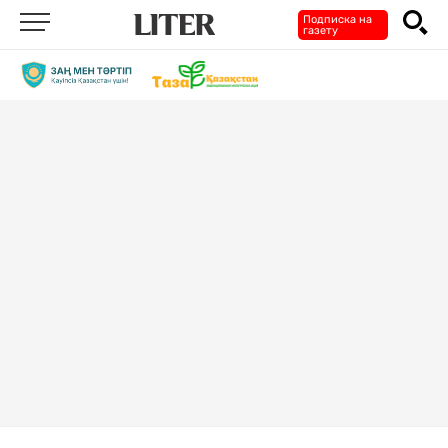
Подписка на
газету