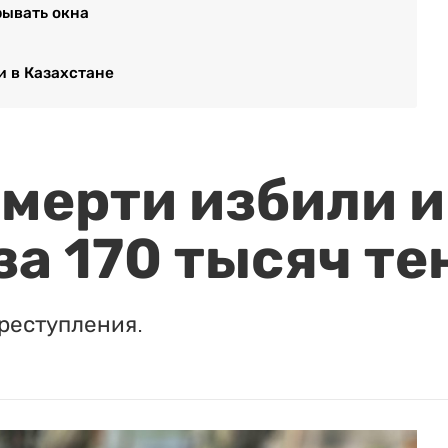
рывать окна
 в Казахстане
мерти избили и
за 170 тысяч те
реступления.