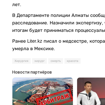
лет.
В Департаменте полиции Алматы сообщи
расследование. Назначили экспертизу, 
итогам будет приниматься процессуаль
Ранее Liter.kz писал о медсестре, кото
умерла в Мексике.
Хирургия
хирург
смерть
красота