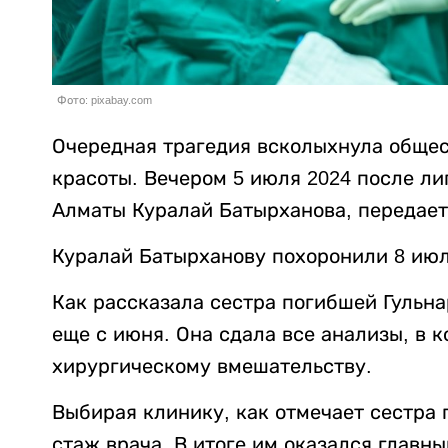
Фото: pixabay.com
Очередная трагедия всколыхнула общес
красоты. Вечером 5 июля 2024 после л
Алматы Куралай Батырханова, передае
Куралай Батырханову похоронили 8 июля
Как рассказала сестра погибшей Гульна
еще с июня. Она сдала все анализы, в 
хирургическому вмешательству.
Выбирая клинику, как отмечает сестра
стаж врача. В итоге им оказался главны