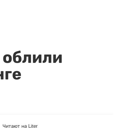
 облили
нге
Читают на Liter