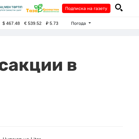
Подписка на газету
Погода
$
467.48
€
539.52
₽
5.73
сакции в