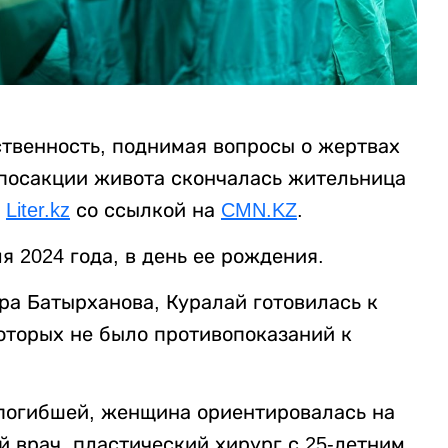
твенность, поднимая вопросы о жертвах
ипосакции живота скончалась жительница
т
Liter.kz
со ссылкой на
CMN.KZ
.
 2024 года, в день ее рождения.
ра Батырханова, Куралай готовилась к
которых не было противопоказаний к
 погибшей, женщина ориентировалась на
й врач, пластический хирург с 25-летним